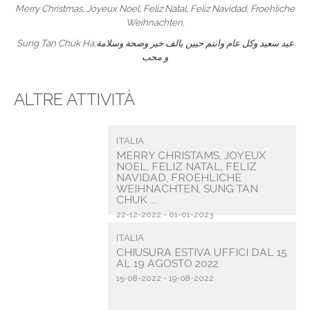
Merry Christmas, Joyeux Noel, Feliz Natal, Feliz Navidad, Froehliche
Weihnachten,
Sung Tan Chuk Ha,عيد سعيد وكل عام وانتم حيين بالف خير وصحة وسلامة
و محب
ALTRE ATTIVITÀ
ITALIA
MERRY CHRISTAMS, JOYEUX
NOEL, FELIZ NATAL, FELIZ
NAVIDAD, FROEHLICHE
WEIHNACHTEN, SUNG TAN
CHUK ...
22-12-2022 - 01-01-2023
ITALIA
CHIUSURA ESTIVA UFFICI DAL 15
AL 19 AGOSTO 2022
15-08-2022 - 19-08-2022