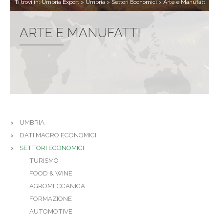
Ti trovi in:
Umbria Export
>
Umbria
>
Settori Economici
>
Arte e Manufatti
ARTE E MANUFATTI
UMBRIA
DATI MACRO ECONOMICI
SETTORI ECONOMICI
TURISMO
FOOD & WINE
AGROMECCANICA
FORMAZIONE
AUTOMOTIVE