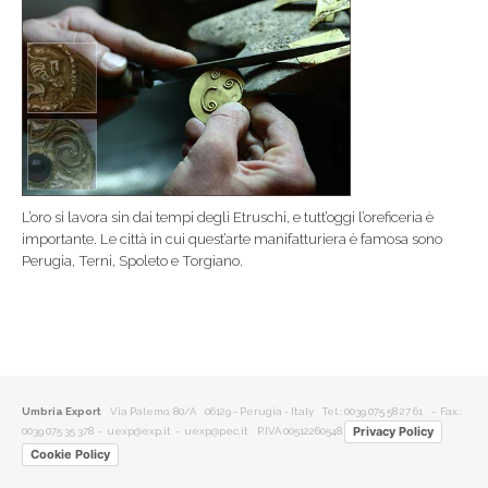
L’oro si lavora sin dai tempi degli Etruschi, e tutt’oggi l’oreficeria è
importante. Le città in cui quest’arte manifatturiera è famosa sono
Perugia, Terni, Spoleto e Torgiano.
Umbria Export
Via Palemo, 80/A 06129 - Perugia - Italy
Tel.: 0039 075 58 27 61
- Fax.:
Privacy Policy
0039 075 35 378 -
uexp@exp.it
-
uexp@pec.it
P.IVA 00512260548
Cookie Policy