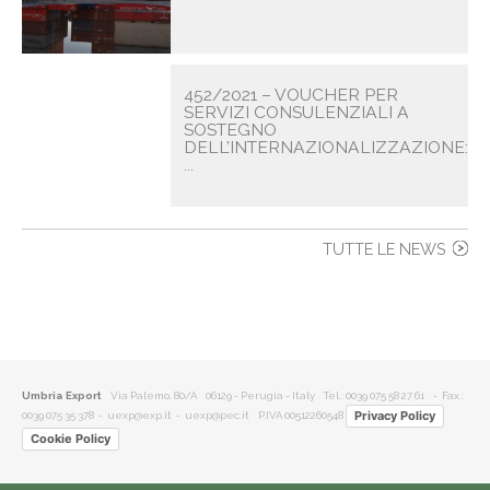
452/2021 – VOUCHER PER
SERVIZI CONSULENZIALI A
SOSTEGNO
DELL’INTERNAZIONALIZZAZIONE:
...
TUTTE LE NEWS
Umbria Export
Via Palemo, 80/A 06129 - Perugia - Italy
Tel.: 0039 075 58 27 61
- Fax.:
Privacy Policy
0039 075 35 378 -
uexp@exp.it
-
uexp@pec.it
P.IVA 00512260548
Cookie Policy