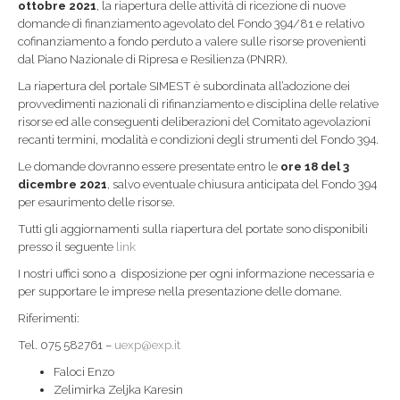
ottobre 2021
, la riapertura delle attività di ricezione di nuove
domande di finanziamento agevolato del Fondo 394/81 e relativo
cofinanziamento a fondo perduto a valere sulle risorse provenienti
dal Piano Nazionale di Ripresa e Resilienza (PNRR).
La riapertura del portale SIMEST è subordinata all’adozione dei
provvedimenti nazionali di rifinanziamento e disciplina delle relative
risorse ed alle conseguenti deliberazioni del Comitato agevolazioni
recanti termini, modalità e condizioni degli strumenti del Fondo 394.
Le domande dovranno essere presentate entro le
ore 18 del 3
dicembre 2021
, salvo eventuale chiusura anticipata del Fondo 394
per esaurimento delle risorse.
Tutti gli aggiornamenti sulla riapertura del portate sono disponibili
presso il seguente
link
I nostri uffici sono a disposizione per ogni informazione necessaria e
per supportare le imprese nella presentazione delle domane.
Riferimenti:
Tel. 075 582761 –
uexp@exp.it
Faloci Enzo
Zelimirka Zeljka Karesin