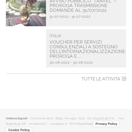
AVVISO PUBBLICO “TRAVEL” –
PROROGA TRASMISSIONE
DOMANDE AL 31/07/2022
31-07-2022 - 31-07-2022
ITALIA
VOUCHER PER SERVIZI
CONSULENZIALI A SOSTEGNO
DELL’INTERNAZIONALIZZAZIONE:
PROROGA E ...
30-06-2022 - 30-06-2022
TUTTE LE ATTIVITÀ
Umbria Export
Via Palemo, 80/A 06129 - Perugia - Italy
Tel.: 0039 075 58 27 61
- Fax.:
Privacy Policy
0039 075 35 378 -
uexp@exp.it
-
uexp@pec.it
P.IVA 00512260548
Cookie Policy