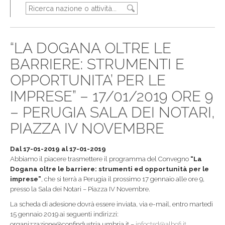
“LA DOGANA OLTRE LE
BARRIERE: STRUMENTI E
OPPORTUNITA’ PER LE
IMPRESE” – 17/01/2019 ORE 9
– PERUGIA SALA DEI NOTARI,
PIAZZA IV NOVEMBRE
Dal 17-01-2019 al 17-01-2019
Abbiamo il piacere trasmettere il programma del Convegno
“La
Dogana oltre le barriere: strumenti ed opportunità per le
imprese”
, che si terrà a Perugia il prossimo 17 gennaio alle ore 9,
presso la Sala dei Notari – Piazza IV Novembre.
La scheda di adesione dovrà essere inviata, via e-mail, entro martedì
15 gennaio 2019 ai seguenti indirizzi:
organizzazione@confindustria.umbria.it –
infoctsd@albofi.it
.