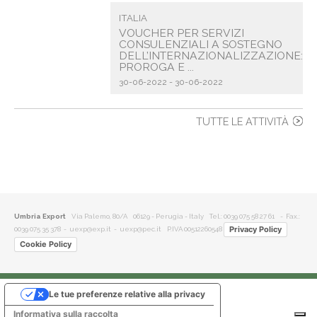
ITALIA
VOUCHER PER SERVIZI
CONSULENZIALI A SOSTEGNO
DELL’INTERNAZIONALIZZAZIONE:
PROROGA E ...
30-06-2022 - 30-06-2022
TUTTE LE ATTIVITÀ
Umbria Export
Via Palemo, 80/A 06129 - Perugia - Italy
Tel.: 0039 075 58 27 61
- Fax.:
Privacy Policy
0039 075 35 378 -
uexp@exp.it
-
uexp@pec.it
P.IVA 00512260548
Cookie Policy
Le tue preferenze relative alla privacy
Informativa sulla raccolta