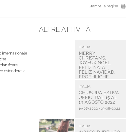
Stampa la pagina
ALTRE ATTIVITÀ
ITALIA
MERRY
to internazionale
CHRISTAMS,
 che
JOYEUX NOEL,
ianificare il
FELIZ NATAL,
 ed estendere la
FELIZ NAVIDAD,
FROEHLICHE
WEIHNACHTEN,
SUNG TAN CHUK ...
ITALIA
CHIUSURA ESTIVA
22-12-2022 - 01-01-2023
UFFICI DAL 15 AL
19 AGOSTO 2022
15-08-2022 - 19-08-2022
ITALIA