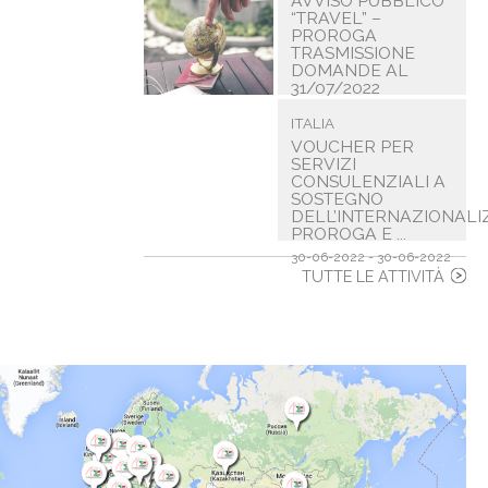
AVVISO PUBBLICO
“TRAVEL” –
PROROGA
TRASMISSIONE
DOMANDE AL
31/07/2022
31-07-2022 - 31-07-2022
ITALIA
VOUCHER PER
SERVIZI
CONSULENZIALI A
SOSTEGNO
DELL’INTERNAZIONALI
PROROGA E ...
30-06-2022 - 30-06-2022
TUTTE LE ATTIVITÀ