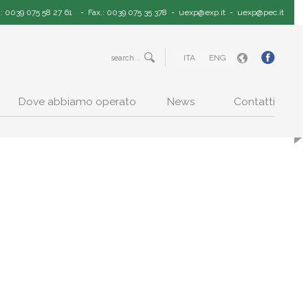
.: 0039 075 58 27 61
- Fax.: 0039 075 35 378 -
uexp@exp.it
-
uexp@pec.it
ITA
ENG
Dove abbiamo operato
News
Contatti