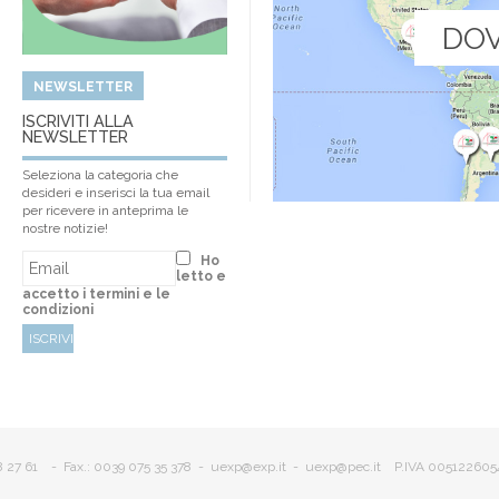
DOV
NEWSLETTER
ISCRIVITI ALLA
NEWSLETTER
Seleziona la categoria che
desideri e inserisci la tua email
per ricevere in anteprima le
nostre notizie!
Ho
letto e
accetto i termini e le
condizioni
8 27 61
- Fax.: 0039 075 35 378 -
uexp@exp.it
-
uexp@pec.it
P.IVA 005122605