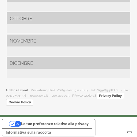
OTTOBRE
NOVEMBRE
DICEMBRE
Umbria Export
Via Palemo, 80/A 06129 - Perugia - Italy
Tel.: 0039 075 58 27 61
- Fax.:
Privacy Policy
0039 075 35 378 -
uexp@exp.it
-
uexp@pec.it
P.IVA 00512260548
Cookie Policy
Le tue preferenze relative alla privacy
Informativa sulla raccolta