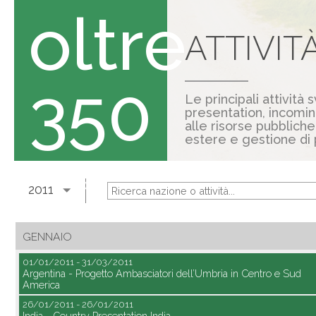
oltre
ATTIVIT
350
Le principali attività
presentation, incomin
alle risorse pubbliche
estere e gestione di 
Attività svolte dal
2011
2011
GENNAIO
01/01/2011 - 31/03/2011
Argentina - Progetto Ambasciatori dell’Umbria in Centro e Sud
America
26/01/2011 - 26/01/2011
India - Country Presentation India