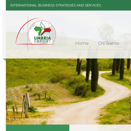
INTERNATIONAL BUSINESS STRATEGIES AND SERVICES
Home
Chi Siamo
Ti trovi in:
Umbria Export
>
Attività