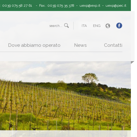
.: 0039 075 58 27 61
- Fax.: 0039 075 35 378 -
uexp@exp.it
-
uexp@pec.it
ITA
ENG
Dove abbiamo operato
News
Contatti