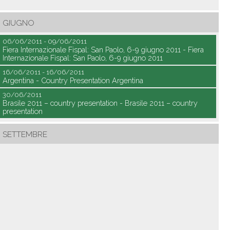
GIUGNO
06/06/2011 - 09/06/2011
Fiera Internazionale Fispal: San Paolo, 6-9 giugno 2011 - Fiera
Internazionale Fispal: San Paolo, 6-9 giugno 2011
16/06/2011 - 16/06/2011
Argentina - Country Presentation Argentina
30/06/2011
Brasile 2011 – country presentation - Brasile 2011 – country
presentation
SETTEMBRE