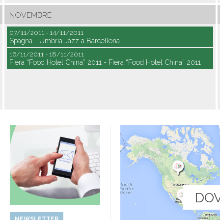
NOVEMBRE
07/11/2011 - 14/11/2011
Spagna - Umbria Jazz a Barcellona
16/11/2011 - 18/11/2011
Fiera “Food Hotel China” 2011 - Fiera “Food Hotel China” 2011
DOV
NEWSLETTER