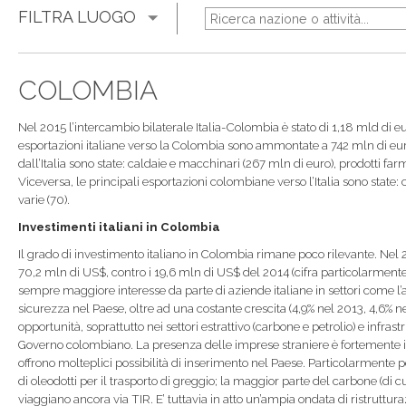
FILTRA LUOGO
COLOMBIA
Nel 2015 l’intercambio bilaterale Italia-Colombia è stato di 1,18 mld di eu
esportazioni italiane verso la Colombia sono ammontate a 742 mln di euro
dall’Italia sono state: caldaie e macchinari (267 mln di euro), prodotti farma
Viceversa, le principali esportazioni colombiane verso l’Italia sono state: co
varie (70).
Investimenti italiani in Colombia
Il grado di investimento italiano in Colombia rimane poco rilevante. Nel 201
70,2 mln di US$, contro i 19,6 mln di US$ del 2014 (cifra particolarment
sempre maggiore interesse da parte di aziende italiane in settori come l’ab
sicurezza nel Paese, oltre ad una costante crescita (4,9% nel 2013, 4,6% 
opportunità, soprattutto nei settori estrattivo (carbone e petrolio) e in
Governo colombiano. La presenza delle imprese straniere è fortemente inco
offrono molteplici possibilità di inserimento nel Paese. Particolarmente p
di oleodotti per il trasporto di greggio; la maggior parte del carbone (di c
viaggiano ancora via TIR. E’ tuttavia in atto un’ampia ondata di ristruttu