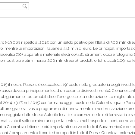
ro (-19,06% rispetto al 2014) con un saldo positivo per l’Italia di 300 mln di e
, mentre le importazioni italiane a 442 mln di euro. Le principali importaz
ceutici (90), apparati e materiale elettrico (48), strumenti ottici e fotografici (
mbustibili e olii minerali (200 mln di euro), prodotti ortofrutticoli (109), caff
5 il nostro Paese si é collocato al 19° posto nella graduatoria degli investito
e bassa dovuta principalmente ad un pesante disinvestimento). Ciononostante
bigliamento, l’automobilistico, l’energetico e la ristorazione. Le migliorate 
nel 2014 e 3,1% nel 2015) confermano oggi il posto della Colombia quale Paes
frastrutture, grazie al vasto programma di rinnovamento e modernizzazione pre
raggiata dalle stesse Autorità locali e le carenze delle reti ferroviaria e st
enalizzato il settore minerario, per la lentezza nel trasporto di beni, come an
ui la Colombia detiene le più importanti riserve di tutto il Sudamerica) e del p
razioni / ampliamento di porti ed aeroporti in tutto il Paese. Quanto al potenz