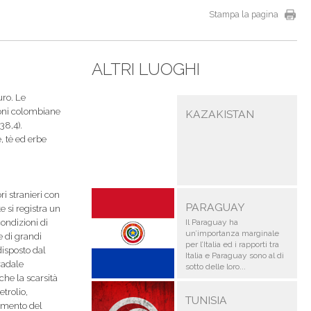
Stampa la pagina
ALTRI LUOGHI
uro. Le
ioni colombiane
KAZAKISTAN
38,4).
è, tè ed erbe
ri stranieri con
PARAGUAY
 si registra un
condizioni di
Il Paraguay ha
un’importanza marginale
e di grandi
per l’Italia ed i rapporti tra
disposto dal
Italia e Paraguay sono al di
radale
sotto delle loro...
che la scarsità
etrolio,
TUNISIA
iamento del