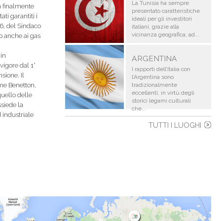
La Tunisia ha sempre
ta finalmente
presentato caratteristiche
ti garantiti i
ideali per gli investitori
16, del Sindaco
italiani, grazie alla
vicinanza geografica, ad...
to anche ai gas
 in
ARGENTINA
vigore dal 1°
I rapporti dell’Italia con
sione. Il
l’Argentina sono
ome Benetton,
tradizionalmente
eccellenti, in virtù degli
uello delle
storici legami culturali
siede la
che...
 industriale
TUTTI I LUOGHI