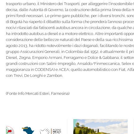
trasporto urbano, il Ministero dei Trasporti, per alleggerire l’insostenibile t
decisa, dalle Autoritá di Governo, la costruzione della prima linea della me
primi fondi necessari. Le prime gare pubbliche, per i diversi tronchi, son
di Bogotá ha riaperto il dibattito sulla forma che prenderà l’annoso proces
nocivi rilasciati dai fatiscenti autobus ancora in circolazione, da qualch
ha introdotto autobus a diesel e a motore elettrico. Altre importanti oppor
considerazione delle bellezze naturali del Paese e della sua ricchissima b
agosto 2013, ha ridotto notevolmente i dazi doganali, facilitando le nostr
gruppo Assicurazioni Generali, in Colombia dal 1952, è attualmente il pri
Diesel, Zegna, Emporio Armani, Ferragamo e Dolce & Gabbana; il settore a
grandi costruzioni con Salini-Impregilo, Ansaldo/Finmeccanica, Selex e A
maggioranza in CODENSA) e ACEA; quello automobilistico con Fiat, Alfa R
con Trevi, De Longhi e Zambon.
(Fonte Info Mercati Esteri, Farnesina)