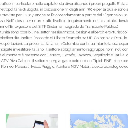
raffico in particolare nella capitale, sta diversificando i propri progetti. E’ sta
tropolitana di Bogotá, in discussione fin dagli anni ’50 e per la quale sono sta
o previste per il 2017, anche se l’avvicendamento a partire dal 1° gennaio 20
so. Nell’attesa, per ridurre l’alto livello di inquinamento nella capitale, dovu
e anno l’Ente gestore del SITP (Sistema Integrado de Transporte Público)
tunità sono possibili nei settori tessile/moda, design e alberghiero/turistico,
iodiversità. Inoltre, l’Accordo di Libero Scambio tra UE-Colombia e Perù, in 
e esportazioni. La presenza italiana in Colombia continua intanto la sua espan
ncipale investitore italiano. Il settore abbigliamento raggruppa nomi noti c
limentare è presente con Ferrero, Illycaffé, Lavazza, Segafredo e Barilla; q
TV Riva Calzoni; il settore energia, gas e petrolio con Tipiel, ENEL (che pos
omeo, Maserati, Iveco, Piaggio, Aprilia e NGV Motori; quello tecnologico ed