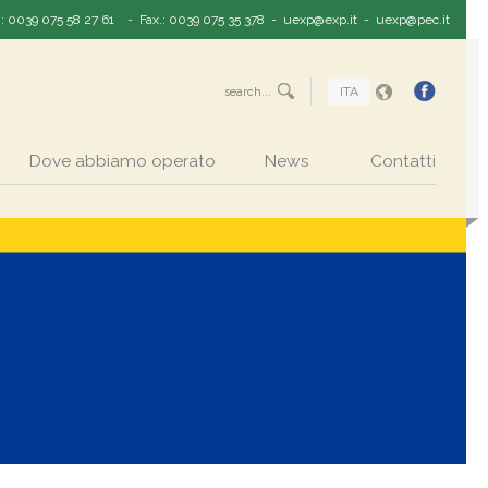
.: 0039 075 58 27 61
- Fax.: 0039 075 35 378 -
uexp@exp.it
-
uexp@pec.it
ITA
Dove abbiamo operato
News
Contatti