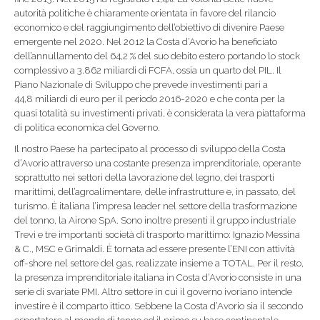
autorità politiche è chiaramente orientata in favore del rilancio
economico e del raggiungimento dell’obiettivo di divenire Paese
emergente nel 2020. Nel 2012 la Costa d’Avorio ha beneficiato
dell’annullamento del 64,2 % del suo debito estero portando lo stock
complessivo a 3.862 miliardi di FCFA, ossia un quarto del PIL. Il
Piano Nazionale di Sviluppo che prevede investimenti pari a
44,8 miliardi di euro per il periodo 2016-2020 e che conta per la
quasi totalità su investimenti privati, è considerata la vera piattaforma
di politica economica del Governo.
Il nostro Paese ha partecipato al processo di sviluppo della Costa
d’Avorio attraverso una costante presenza imprenditoriale, operante
soprattutto nei settori della lavorazione del legno, dei trasporti
marittimi, dell’agroalimentare, delle infrastrutture e, in passato, del
turismo. È italiana l’impresa leader nel settore della trasformazione
del tonno, la Airone SpA. Sono inoltre presenti il gruppo industriale
Trevi e tre importanti società di trasporto marittimo: Ignazio Messina
& C., MSC e Grimaldi. È tornata ad essere presente l’ENI con attività
off-shore nel settore del gas, realizzate insieme a TOTAL. Per il resto,
la presenza imprenditoriale italiana in Costa d’Avorio consiste in una
serie di svariate PMI. Altro settore in cui il governo ivoriano intende
investire è il comparto ittico. Sebbene la Costa d’Avorio sia il secondo