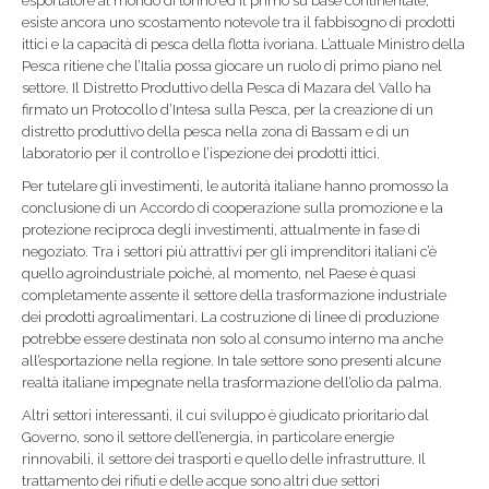
esportatore al mondo di tonno ed il primo su base continentale,
esiste ancora uno scostamento notevole tra il fabbisogno di prodotti
ittici e la capacità di pesca della flotta ivoriana. L’attuale Ministro della
Pesca ritiene che l’Italia possa giocare un ruolo di primo piano nel
settore. Il Distretto Produttivo della Pesca di Mazara del Vallo ha
firmato un Protocollo d’Intesa sulla Pesca, per la creazione di un
distretto produttivo della pesca nella zona di Bassam e di un
laboratorio per il controllo e l’ispezione dei prodotti ittici.
Per tutelare gli investimenti, le autorità italiane hanno promosso la
conclusione di un Accordo di cooperazione sulla promozione e la
protezione reciproca degli investimenti, attualmente in fase di
negoziato. Tra i settori più attrattivi per gli imprenditori italiani c’è
quello agroindustriale poiché, al momento, nel Paese è quasi
completamente assente il settore della trasformazione industriale
dei prodotti agroalimentari. La costruzione di linee di produzione
potrebbe essere destinata non solo al consumo interno ma anche
all’esportazione nella regione. In tale settore sono presenti alcune
realtà italiane impegnate nella trasformazione dell’olio da palma.
Altri settori interessanti, il cui sviluppo è giudicato prioritario dal
Governo, sono il settore dell’energia, in particolare energie
rinnovabili, il settore dei trasporti e quello delle infrastrutture. Il
trattamento dei rifiuti e delle acque sono altri due settori