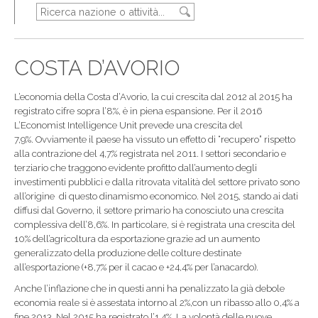
COSTA D’AVORIO
L’economia della Costa d’Avorio, la cui crescita dal 2012 al 2015 ha
registrato cifre sopra l’8%, è in piena espansione. Per il 2016
L’Economist Intelligence Unit prevede una crescita del
7,9%. Ovviamente il paese ha vissuto un effetto di “recupero” rispetto
alla contrazione del 4,7% registrata nel 2011. I settori secondario e
terziario che traggono evidente profitto dall’aumento degli
investimenti pubblici e dalla ritrovata vitalità del settore privato sono
all’origine di questo dinamismo economico. Nel 2015, stando ai dati
diffusi dal Governo, il settore primario ha conosciuto una crescita
complessiva dell’8,6%. In particolare, si è registrata una crescita del
10% dell’agricoltura da esportazione grazie ad un aumento
generalizzato della produzione delle colture destinate
all’esportazione (+8,7% per il cacao e +24,4% per l’anacardo).
Anche l’inflazione che in questi anni ha penalizzato la già debole
economia reale si è assestata intorno al 2%,con un ribasso allo 0,4% a
fine 2013. Nel 2015 ha registrato l’1,4%. La volontà delle nuove