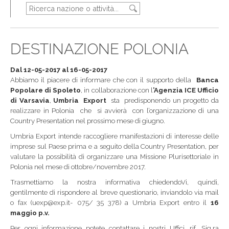
DESTINAZIONE POLONIA
Dal 12-05-2017 al 16-05-2017
Abbiamo il piacere di informare che con il supporto della
Banca
Popolare di Spoleto
, in collaborazione con l
’Agenzia ICE Ufficio
di Varsavia
,
Umbria Export
sta predisponendo un progetto da
realizzare in Polonia che si avvierà con l’organizzazione di una
Country Presentation nel prossimo mese di giugno.
Umbria Export intende raccogliere manifestazioni di interesse delle
imprese sul Paese prima e a seguito della Country Presentation, per
valutare la possibilità di organizzare una Missione Plurisettoriale in
Polonia nel mese di ottobre/novembre 2017.
Trasmettiamo la nostra informativa chiedendoVi, quindi,
gentilmente di rispondere al breve questionario, inviandolo via mail
o fax (uexp@exp.it- 075/ 35 378) a Umbria Export entro il
16
maggio p.v.
Per ogni informazione potete contattare i nostri Uffici, rif. Sig.ra