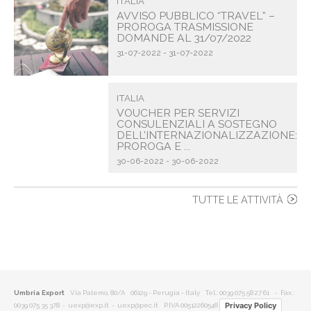
ITALIA
AVVISO PUBBLICO “TRAVEL” –
PROROGA TRASMISSIONE
DOMANDE AL 31/07/2022
31-07-2022 - 31-07-2022
ITALIA
VOUCHER PER SERVIZI
CONSULENZIALI A SOSTEGNO
DELL’INTERNAZIONALIZZAZIONE:
PROROGA E ...
30-06-2022 - 30-06-2022
TUTTE LE ATTIVITÀ
Umbria Export
Via Palemo, 80/A 06129 - Perugia - Italy
Tel.: 0039 075 58 27 61
- Fax.:
Privacy Policy
0039 075 35 378 -
uexp@exp.it
-
uexp@pec.it
P.IVA 00512260548